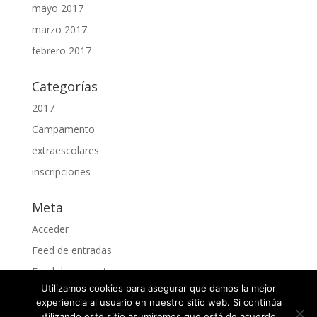
mayo 2017
marzo 2017
febrero 2017
Categorías
2017
Campamento
extraescolares
inscripciones
Meta
Acceder
Feed de entradas
Feed de comentarios
Utilizamos cookies para asegurar que damos la mejor
WordPress.org
experiencia al usuario en nuestro sitio web. Si continúa
utilizando este sitio asumiremos que está de acuerdo.