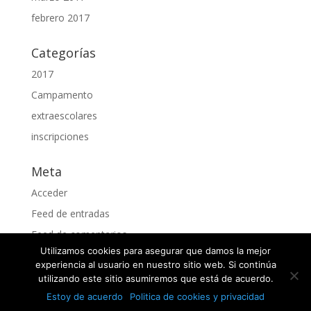
febrero 2017
Categorías
2017
Campamento
extraescolares
inscripciones
Meta
Acceder
Feed de entradas
Feed de comentarios
Utilizamos cookies para asegurar que damos la mejor
WordPress.org
experiencia al usuario en nuestro sitio web. Si continúa
utilizando este sitio asumiremos que está de acuerdo.
Estoy de acuerdo
Politica de cookies y privacidad